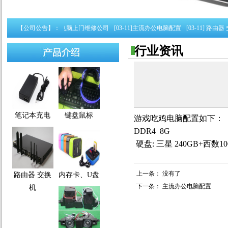
脑配置
【公司公告】：
[05-16]
南宁电脑上门维修公司
[03-11]
主流办公电脑配置
[03-11]
路由器 交
行业资讯
笔记本充电
键盘鼠标
游戏吃鸡电脑配置如下： 华硕主板
DDR4 8G
硬盘: 三星 240GB+西数
上一条：
没有了
路由器 交换
内存卡、U盘
下一条：
主流办公电脑配置
机