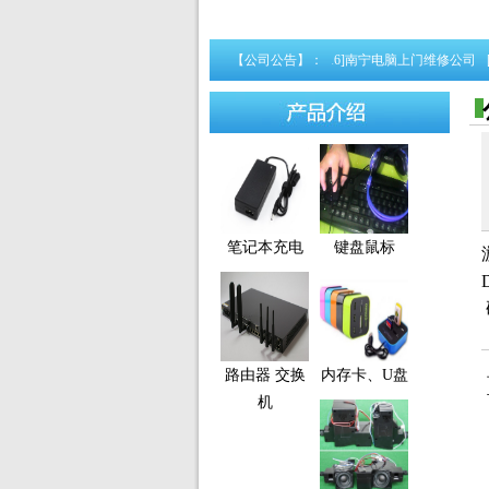
[01-14]
游戏吃鸡电脑配置
[01-14]
办公电脑配置
【公司公告】：
[05-16]
南宁电脑上门维修公司
[03
笔记本充电
键盘鼠标
路由器 交换
内存卡、U盘
机