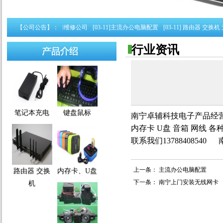
[05-16]
【公司公告】：
南宁电脑上门维修公司
[03-11]
主流办公电脑配置
[03-11]
路由器 交换机 无
行业资讯
笔记本充电
键盘鼠标
南宁卓辅科技
电子产品经营
内存卡 U盘 音箱 网线 
联系我们1378840854
上一条：
主流办公电脑配置
路由器 交换
内存卡、U盘
下一条：
南宁上门安装无线网卡
机