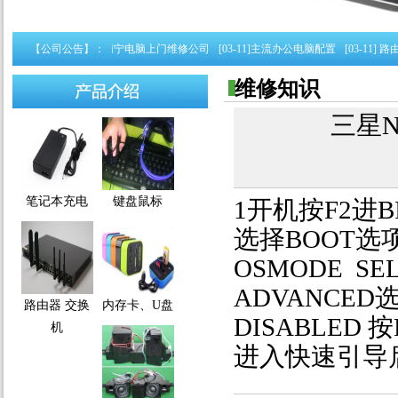
公电脑配置
【公司公告】：
[05-16]
南宁电脑上门维修公司
[03-11]
主流办公电脑配置
[03-11]
路由器
维修知识
三星N
笔记本充电
键盘鼠标
1开机按F2进B
选择BOOT选项
OSMODE SE
ADVANCED选
路由器 交换
内存卡、U盘
DISABLED
机
进入快速引导