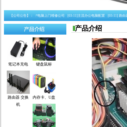
电脑配置
【公司公告】：
[05-16]
南宁电脑上门维修公司
[03-11]
主流办公电脑配置
[03-11]
路由器 
产品介绍
笔记本充电
键盘鼠标
路由器 交换
内存卡、U盘
机